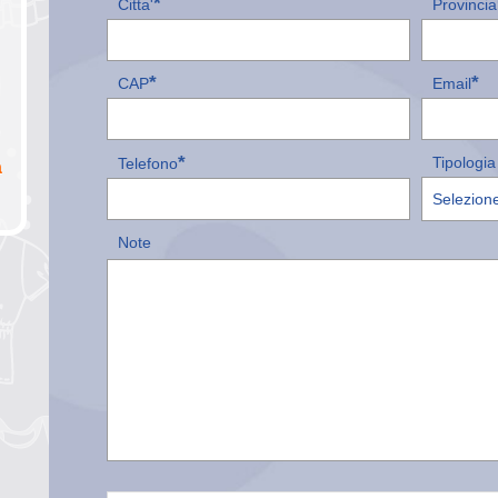
*
Citta'
Provincia
*
*
CAP
Email
*
Tipologia 
Telefono
a
Note