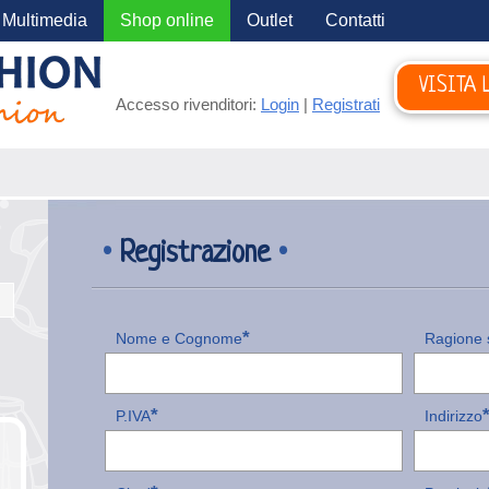
Multimedia
Shop online
Outlet
Contatti
VISITA 
Accesso rivenditori:
Login
|
Registrati
•
Registrazione
•
*
Nome e Cognome
Ragione 
*
P.IVA
Indirizzo