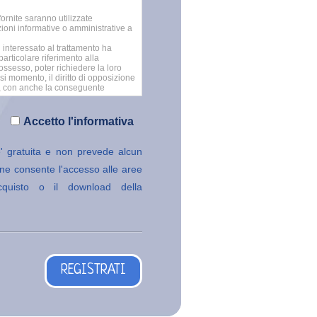
Accetto l'informativa
e' gratuita e non prevede alcun
ione consente l'accesso alle aree
'acquisto o il download della