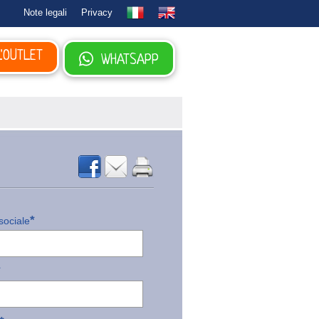
Note legali
Privacy
L'OUTLET
WHATSAPP
*
sociale
*