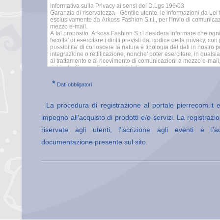
*
Dati obbligatori
La procedura di registrazione al portale pierrecom.it 
impegno all'acquisto di prodotti e/o servizi. La registraz
riservate agli utenti, l'iscrizione agli eventi e l
documentazione presente sul sito.