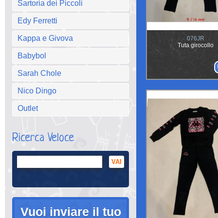
Sartoria dei Piccoli
Edy Ferretti
Kappa e Givova
076JR
Tuta girocollo
Babybol
Sarah Chole
Nico Dingo
Outlet
Ricerca Veloce
Vuoi inviare il tuo