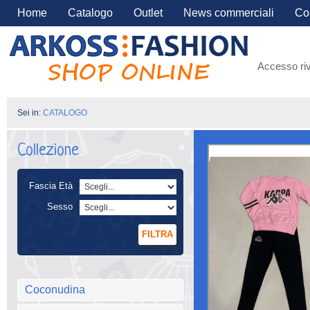
Home
Catalogo
Outlet
News commerciali
Con
Accesso riv
Sei in:
CATALOGO
Collezione
Fascia Età
Sesso
FILTRA
Coconudina