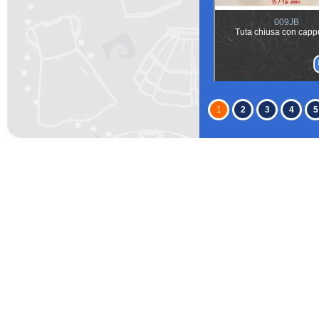
009JB
Tuta chiusa con capp
1
2
3
4
5