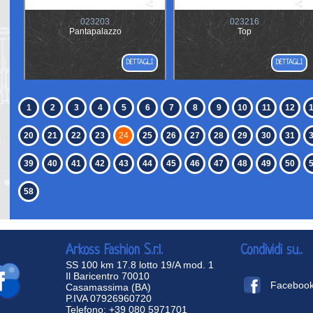
023203
023216
Pantapalazzo
Top
DETTAGLI
DETTAGLI
1
2
3
4
5
6
7
8
9
10
11
12
20
21
22
23
24
25
26
27
28
29
30
31
39
40
41
42
43
44
45
46
47
48
49
50
58
Arkoss Fashion S.r.l.
Condividi su..
SS 100 km 17.8 lotto 19/A mod. 1
Il Baricentro 70010
Faceboo
Casamassima (BA)
P.IVA 07926960720
Telefono: +39 080 5971701