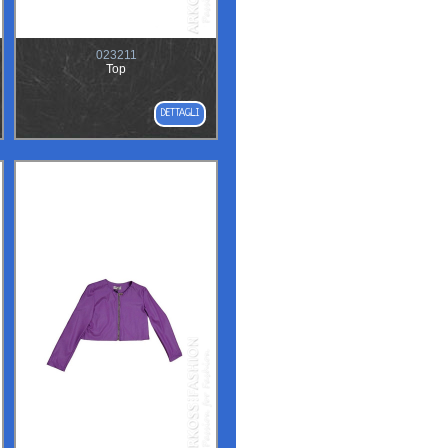
023211
Top
DETTAGLI