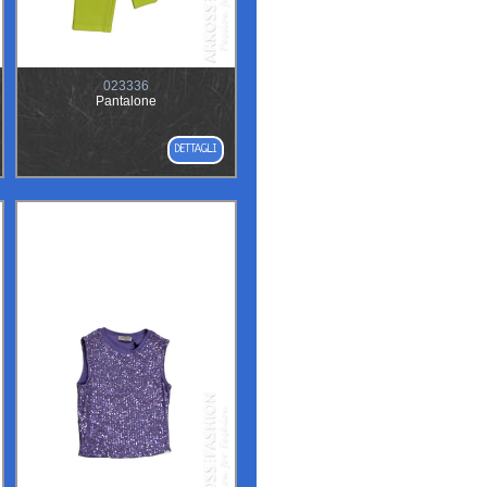
023336
Pantalone
DETTAGLI