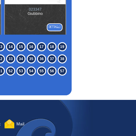
023347
Giubbino
DETTAGLI
13
14
15
16
17
18
19
32
33
34
35
36
37
38
51
52
53
54
55
56
57
k
Mail