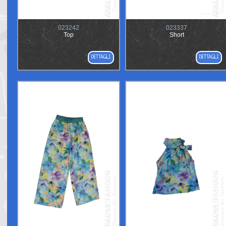
023242
023337
Top
Short
DETTAGLI
DETTAGLI