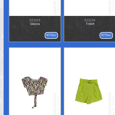
023324
023234
Giacca
T-shirt
DETTAGLI
DETTAGLI