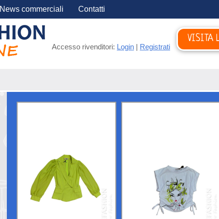
News commerciali
Contatti
VISITA 
Accesso rivenditori:
Login
|
Registrati