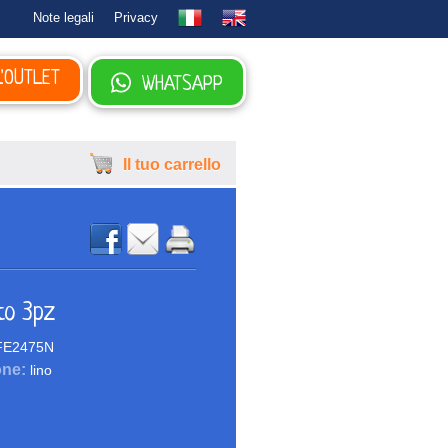
Note legali
Privacy
L'OUTLET
WHATSAPP
Il tuo carrello
to 3pz
E2475N
one:
lino