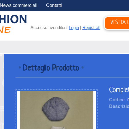
News commerciali
Contatti
VISITA 
Accesso rivenditori:
Login
|
Registrati
•
Dettaglio Prodotto
•
Comple
Codice:
F
Descrizi