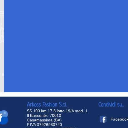
Arkoss Fashion S.r.l.
Condividi su..
SS 100 km 17.8 lotto 19/A mod. 1
Il Baricentro 70010
Faceboo
Casamassima (BA)
P.IVA 07926960720